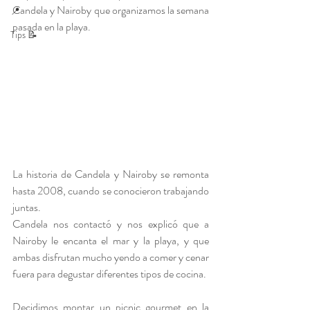
Candela y Nairoby que organizamos la semana 
📍
pasada en la playa.
Tips 📝
La historia de Candela y Nairoby se remonta 
hasta 2008, cuando se conocieron trabajando 
juntas. 
Candela nos contactó y nos explicó que a 
Nairoby le encanta el mar y la playa, y que 
ambas disfrutan mucho yendo a comer y cenar 
fuera para degustar diferentes tipos de cocina.
Decidimos montar un picnic gourmet en la 