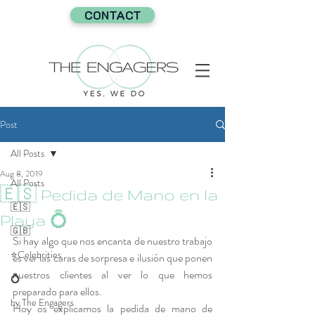
CONTACT
Post
All Posts
Aug 8, 2019
All Posts
🇪🇸 Pedida de Mano en la
🇪🇸
Playa 💍
🇬🇧
Si hay algo que nos encanta de nuestro trabajo 
⭐Celebrities
es ver las caras de sorpresa e ilusión que ponen 
nuestros clientes al ver lo que hemos 
💍
preparado para ellos.
by The Engagers
Hoy os explicamos la pedida de mano de 